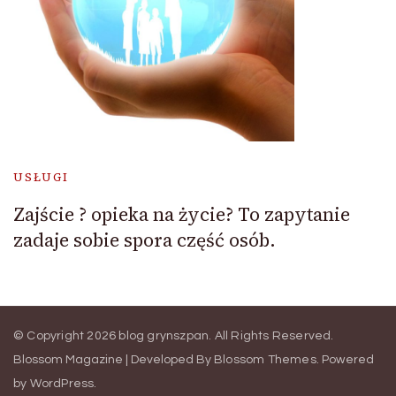
USŁUGI
Zajście ? opieka na życie? To zapytanie
zadaje sobie spora część osób.
© Copyright 2026
blog grynszpan
. All Rights Reserved.
Blossom Magazine | Developed By
Blossom Themes
.
Powered
by
WordPress
.